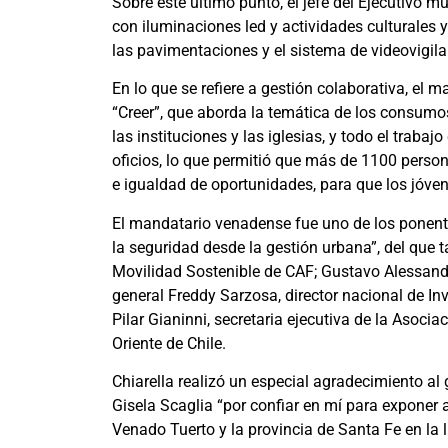
Sobre este último punto, el jefe del Ejecutivo m
con iluminaciones led y actividades culturales
las pavimentaciones y el sistema de videovigila
En lo que se refiere a gestión colaborativa, e
“Creer”, que aborda la temática de los consumo
las instituciones y las iglesias, y todo el traba
oficios, lo que permitió que más de 1100 person
e igualdad de oportunidades, para que los jóvene
El mandatario venadense fue uno de los ponente
la seguridad desde la gestión urbana”, del que t
Movilidad Sostenible de CAF; Gustavo Alessandr
general Freddy Sarzosa, director nacional de Inv
Pilar Gianinni, secretaria ejecutiva de la Aso
Oriente de Chile.
Chiarella realizó un especial agradecimiento a
Gisela Scaglia “por confiar en mí para exponer 
Venado Tuerto y la provincia de Santa Fe en la l