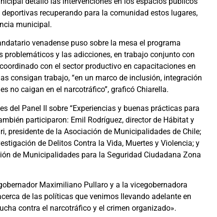
unicipal detalló las intervenciones en los espacios públicos
 y deportivas recuperando para la comunidad estos lugares,
ncia municipal.
l mandatario venadense puso sobre la mesa el programa
s problemáticos y las adicciones, en trabajo conjunto con
jo coordinado con el sector productivo en capacitaciones en
as consigan trabajo, “en un marco de inclusión, integración
s no caigan en el narcotráfico”, graficó Chiarella.
s del Panel II sobre “Experiencias y buenas prácticas para
ambién participaron: Emil Rodríguez, director de Hábitat y
i, presidente de la Asociación de Municipalidades de Chile;
estigación de Delitos Contra la Vida, Muertes y Violencia; y
ciación de Municipalidades para la Seguridad Ciudadana Zona
l gobernador Maximiliano Pullaro y a la vicegobernadora
acerca de las políticas que venimos llevando adelante en
ucha contra el narcotráfico y el crimen organizado».