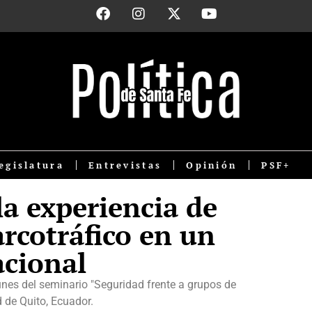
egislatura
Entrevistas
Opinión
PSF+
la experiencia de
arcotráfico en un
acional
lunes del seminario "Seguridad frente a grupos de
d de Quito, Ecuador.