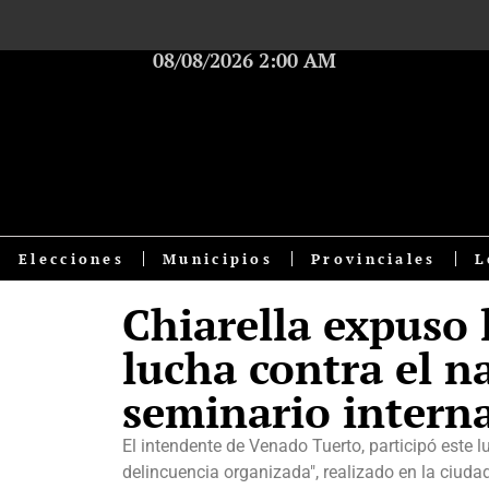
08/08/2026 2:00 AM
Elecciones
Municipios
Provinciales
L
Chiarella expuso 
lucha contra el n
seminario intern
El intendente de Venado Tuerto, participó este 
delincuencia organizada", realizado en la ciuda