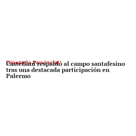
Diputada Provincial
Castellani respaldó al campo santafesino
tras una destacada participación en
Palermo