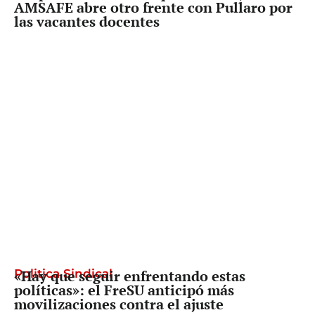
AMSAFE abre otro frente con Pullaro por
las vacantes docentes
Politica Sindical
«Hay que seguir enfrentando estas
políticas»: el FreSU anticipó más
movilizaciones contra el ajuste