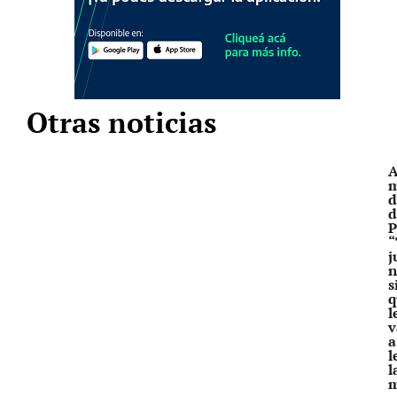
Otras noticias
A
m
d
d
P
“
j
n
s
q
l
v
a
l
l