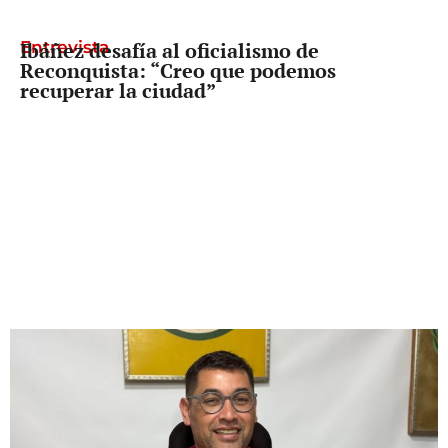
Entrevista
Ibáñez desafía al oficialismo de
Reconquista: “Creo que podemos
recuperar la ciudad”