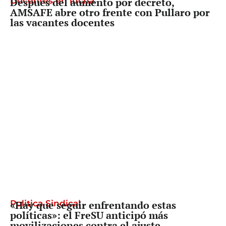
Docentes en lucha
Después del aumento por decreto,
AMSAFE abre otro frente con Pullaro por
las vacantes docentes
Politica Sindical
«Hay que seguir enfrentando estas
políticas»: el FreSU anticipó más
movilizaciones contra el ajuste