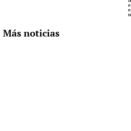
t
e
e
Más noticias