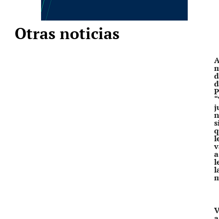
Otras noticias
A
m
d
d
P
“
j
n
s
q
l
v
a
l
l
V
a