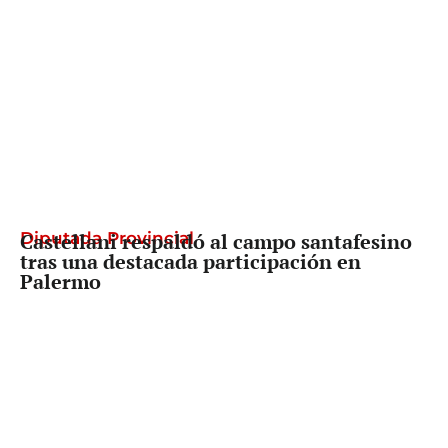
Diputada Provincial
Castellani respaldó al campo santafesino
tras una destacada participación en
Palermo