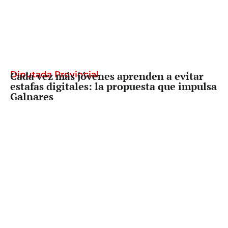
Diputada Provincial
Cada vez más jóvenes aprenden a evitar
estafas digitales: la propuesta que impulsa
Galnares