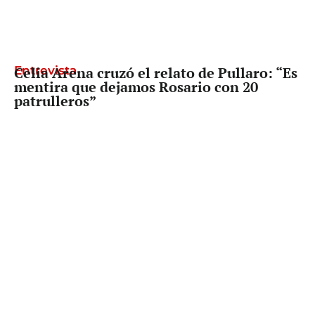
Entrevista
Celia Arena cruzó el relato de Pullaro: “Es
mentira que dejamos Rosario con 20
patrulleros”