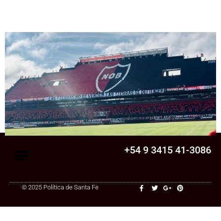
Senado
La Legislatura aprobó una ley clave para
una cooperativa de Santa Fe: ¿qué
cambia?
+54 9 3415 41-3086
© 2025 Política de Santa Fe