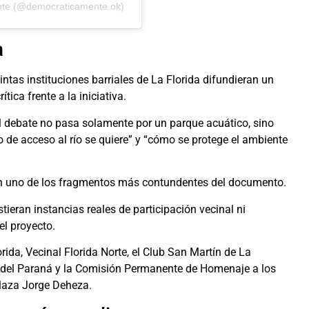
nte (@democraticamente.ok)
a
ntas instituciones barriales de La Florida difundieran un
ca frente a la iniciativa.
 el debate no pasa solamente por un parque acuático, sino
o de acceso al río se quiere” y “cómo se protege el ambiente
n en uno de los fragmentos más contundentes del documento.
ieran instancias reales de participación vecinal ni
el proyecto.
ida, Vecinal Florida Norte, el Club San Martín de La
ro del Paraná y la Comisión Permanente de Homenaje a los
laza Jorge Deheza.