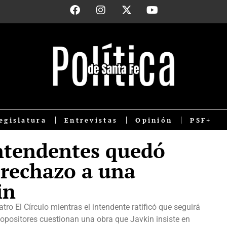
egislatura
Entrevistas
Opinión
PSF+
intendentes quedó
 rechazo a una
in
tro El Círculo mientras el intendente ratificó que seguirá
 opositores cuestionan una obra que Javkin insiste en