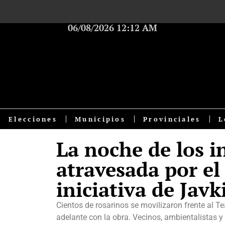
06/08/2026 12:12 AM
Elecciones
Municipios
Provinciales
L
La noche de los 
atravesada por el
iniciativa de Javk
Cientos de rosarinos se movilizaron frente al Tea
adelante con la obra. Vecinos, ambientalistas y