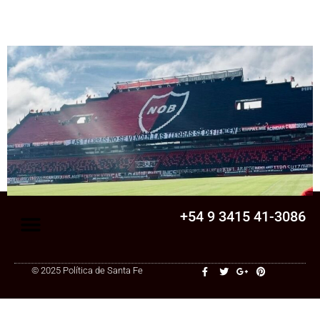
Senado
La Legislatura aprobó una ley clave para
una cooperativa de Santa Fe: ¿qué
cambia?
+54 9 3415 41-3086
© 2025 Política de Santa Fe