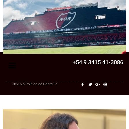
Senado
La Legislatura aprobó una ley clave para
una cooperativa de Santa Fe: ¿qué
cambia?
+54 9 3415 41-3086
© 2025 Política de Santa Fe