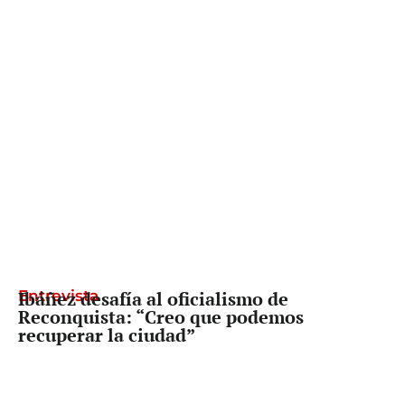
Entrevista
Ibáñez desafía al oficialismo de
Reconquista: “Creo que podemos
recuperar la ciudad”