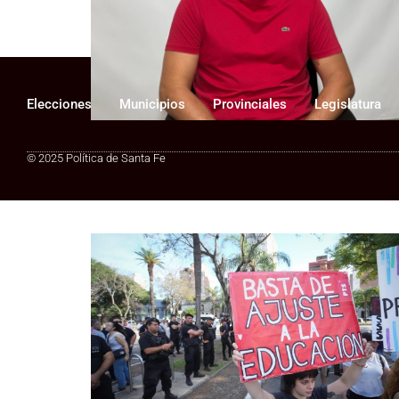
Gobierno: los salarios estatales
fueron la variable de ajuste
Elecciones
Municipios
Provinciales
Legislatura
© 2025 Política de Santa Fe