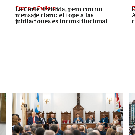
Freno a Pullaro
La Corte dividida, pero con un
D
E
mensaje claro: el tope a las
A
jubilaciones es inconstitucional
c
Prevención o Censura
Tras el secuestro de una bandera en
L