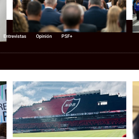
Newell’s, la pregunta política es:
p
¿de qué lado está Pullaro?
Entrevistas
Opinión
PSF+