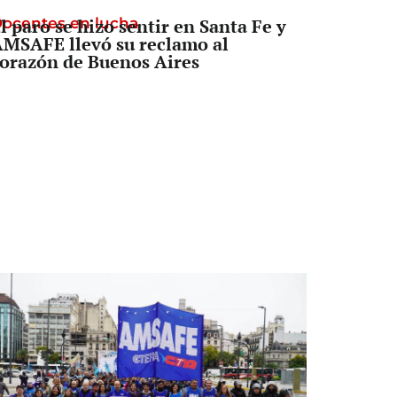
ocentes en lucha
l paro se hizo sentir en Santa Fe y
MSAFE llevó su reclamo al
orazón de Buenos Aires
Senado
a Legislatura aprobó una ley clave