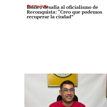
Entrevista
Ibáñez desafía al oficialismo de
Reconquista: “Creo que podemos
recuperar la ciudad”
Informe lapidario
El informe que complica al