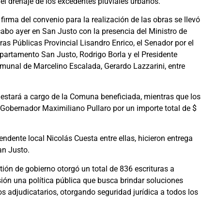
 el drenaje de los excedentes pluviales urbanos.
 firma del convenio para la realización de las obras se llevó
cabo ayer en San Justo con la presencia del Ministro de
ras Públicas Provincial Lisandro Enrico, el Senador por el
partamento San Justo, Rodrigo Borla y el Presidente
munal de Marcelino Escalada, Gerardo Lazzarini, entre
 estará a cargo de la Comuna beneficiada, mientras que los
l Gobernador Maximiliano Pullaro por un importe total de $
tendente local Nicolás Cuesta entre ellas, hicieron entrega
an Justo.
stión de gobierno otorgó un total de 836 escrituras a
ión una política pública que busca brindar soluciones
os adjudicatarios, otorgando seguridad jurídica a todos los