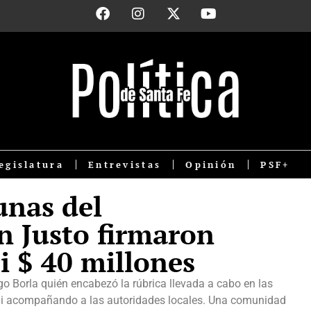
egislatura
Entrevistas
Opinión
PSF+
nas del
 Justo firmaron
i $ 40 millones
igo Borla quién encabezó la rúbrica llevada a cabo en las
ni acompañando a las autoridades locales. Una comunidad