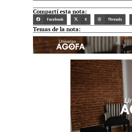
Compartí esta nota:
Facebook
X
Threads
Temas de la nota: