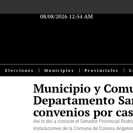
08/08/2026 12:54 AM
Elecciones
Municipios
Provinciales
L
Municipio y Comu
Departamento San
convenios por cas
Así lo dio a conocer el Senador Provincial Rodr
instalaciones de la Comuna de Colonia Angelo