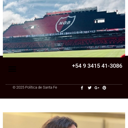
Senado
La Legislatura aprobó una ley clave para
una cooperativa de Santa Fe: ¿qué
cambia?
+54 9 3415 41-3086
© 2025 Política de Santa Fe