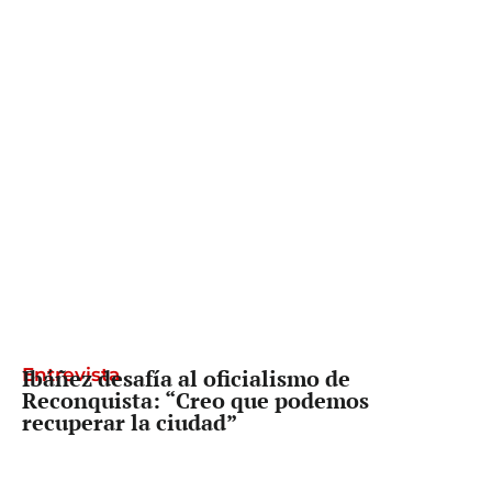
Entrevista
Ibáñez desafía al oficialismo de
Reconquista: “Creo que podemos
recuperar la ciudad”