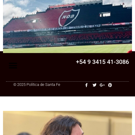
Senado
La Legislatura aprobó una ley clave para
una cooperativa de Santa Fe: ¿qué
cambia?
+54 9 3415 41-3086
© 2025 Política de Santa Fe