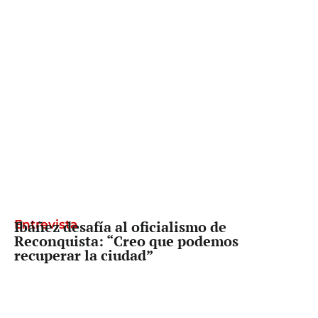
Entrevista
Ibáñez desafía al oficialismo de
Reconquista: “Creo que podemos
recuperar la ciudad”