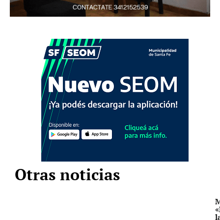
Otras noticias
M
«
l