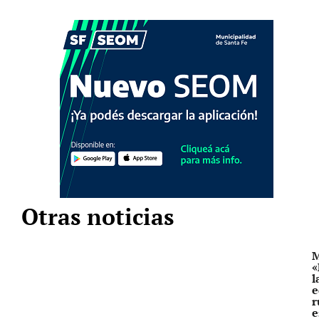
Otras noticias
M
«
l
e
r
e