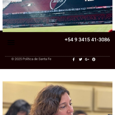
Senado
La Legislatura aprobó una ley clave para
una cooperativa de Santa Fe: ¿qué
cambia?
+54 9 3415 41-3086
© 2025 Política de Santa Fe