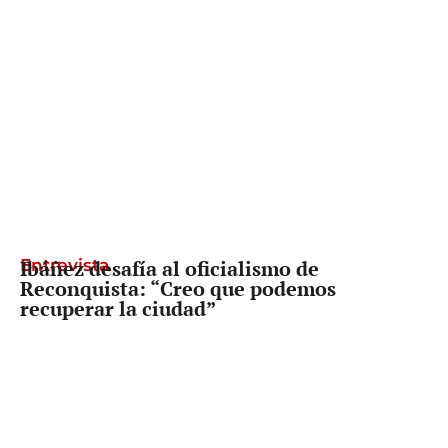
Entrevista
Ibáñez desafía al oficialismo de
Reconquista: “Creo que podemos
recuperar la ciudad”