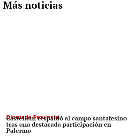
Más noticias
Diputada Provincial
Castellani respaldó al campo santafesino
tras una destacada participación en
Palermo