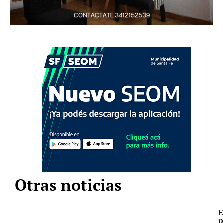
Otras noticias
E
p