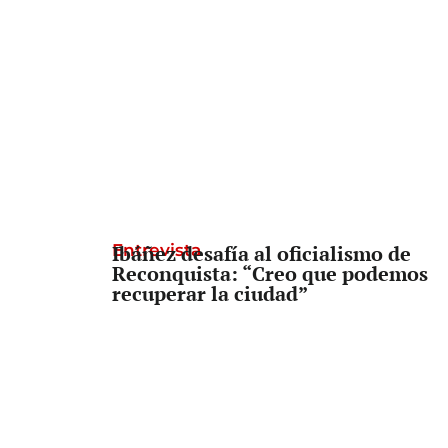
Entrevista
Ibáñez desafía al oficialismo de
Reconquista: “Creo que podemos
recuperar la ciudad”