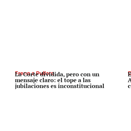
Freno a Pullaro
La Corte dividida, pero con un
D
E
mensaje claro: el tope a las
A
jubilaciones es inconstitucional
c