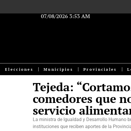
07/08/2026 3:53 AM
Elecciones
Municipios
Provinciales
L
Tejeda: “Cortamo
comedores que no
servicio alimenta
La ministra de Igualdad y Desarrollo Humano bri
instituciones que reciben aportes de la Provinci