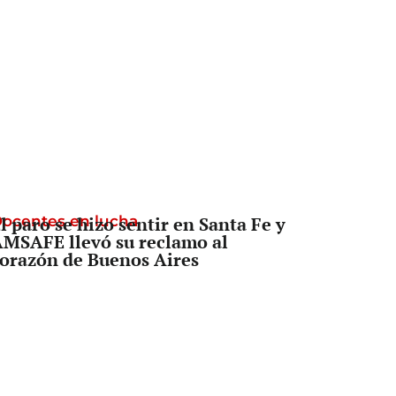
ocentes en lucha
l paro se hizo sentir en Santa Fe y
MSAFE llevó su reclamo al
orazón de Buenos Aires