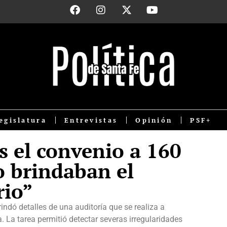
egislatura
Entrevistas
Opinión
PSF+
s el convenio a 160
 brindaban el
rio”
ndó detalles de una auditoría que se realiza a
a. La tarea permitió detectar severas irregularidades