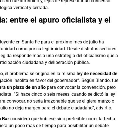
s no fue difundido y, lejos de representar un consenso
ógica vertical y cerrada.
: entre el apuro oficialista y el
tuyente en Santa Fe para el próximo mes de julio ha
unidad como por su legitimidad. Desde distintos sectores
legida responde más a una estrategia del oficialismo que a
rticipación ciudadana y deliberación pública.
do
, el problema se origina en la misma
ley de necesidad de
gación insólita en favor del gobernador”. Según Blando, fue
gara un plazo de un año
para convocar la convención, pero
diata. “Si hace cinco o seis meses, cuando se dictó la ley
ra convocar, no sería irrazonable que se eligiera marzo o
julio no deja margen para el debate ciudadano”, advirtió.
 Bar
consideró que hubiese sido preferible correr la fecha
iera un poco más de tiempo para posibilitar un debate