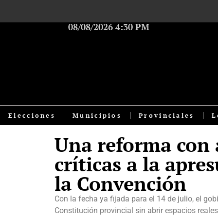
08/08/2026 4:30 PM
Elecciones
Municipios
Provinciales
L
Una reforma con 
críticas a la apr
la Convención
Con la fecha ya fijada para el 14 de julio, el go
Constitución provincial sin abrir espacios reale