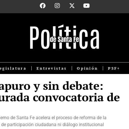
egislatura
Entrevistas
Opinión
PSF+
apuro y sin debate:
esurada convocatoria de
bierno de Santa Fe acelera el proceso de reforma de la
s de participación ciudadana ni diálogo institucional