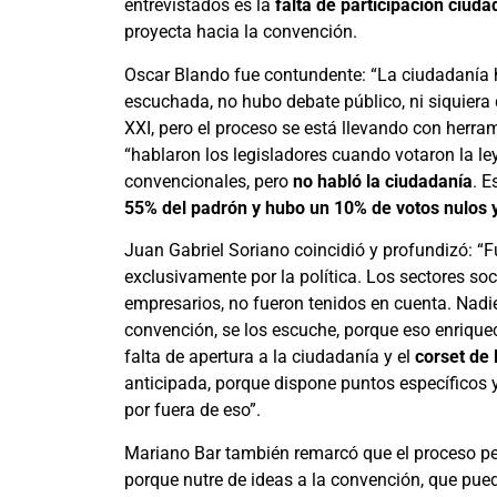
entrevistados es la
falta de participación ciud
proyecta hacia la convención.
Oscar Blando fue contundente: “La ciudadanía h
escuchada, no hubo debate público, ni siquiera 
XXI, pero el proceso se está llevando con herram
“hablaron los legisladores cuando votaron la ley
convencionales, pero
no habló la ciudadanía
. E
55% del padrón y hubo un 10% de votos nulos 
Juan Gabriel Soriano coincidió y profundizó: “
exclusivamente por la política. Los sectores soci
empresarios, no fueron tenidos en cuenta. Nadi
convención, se los escuche, porque eso enriquece
falta de apertura a la ciudadanía y el
corset de 
anticipada, porque dispone puntos específicos y
por fuera de eso”.
Mariano Bar también remarcó que el proceso perd
porque nutre de ideas a la convención, que puede