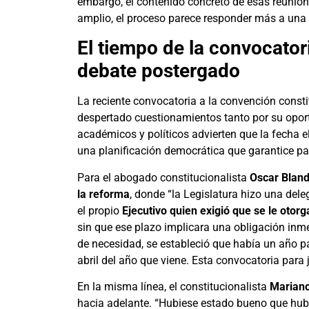
embargo, el contenido concreto de esas reunione
amplio, el proceso parece responder más a una l
El tiempo de la convocatoria
debate postergado
La reciente convocatoria a la convención consti
despertado cuestionamientos tanto por su oport
académicos y políticos advierten que la fecha e
una planificación democrática que garantice pa
Para el abogado constitucionalista
Oscar Blan
la reforma
, donde “la Legislatura hizo una dele
el propio
Ejecutivo quien exigió que se le otor
sin que ese plazo implicara una obligación inme
de necesidad, se estableció que había un año pa
abril del año que viene. Esta convocatoria para 
En la misma línea, el constitucionalista
Mariano
hacia adelante. “Hubiese estado bueno que hub