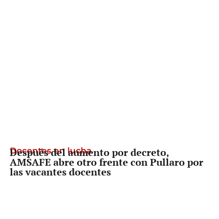
Docentes en lucha
Después del aumento por decreto,
AMSAFE abre otro frente con Pullaro por
las vacantes docentes