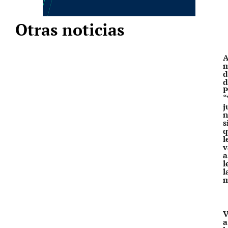
Otras noticias
A
m
d
d
P
“
j
n
s
q
l
v
a
l
l
V
a