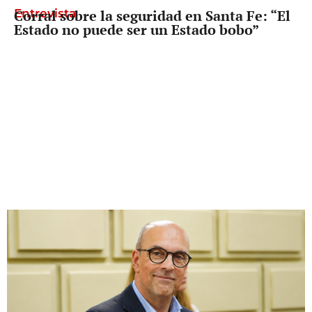
Entrevista
Corral sobre la seguridad en Santa Fe: “El
Estado no puede ser un Estado bobo”
Diputado Provincial
Palo Oliver busca que reclamarle los
fondos a Nación deje de depender del
gobernador de turno