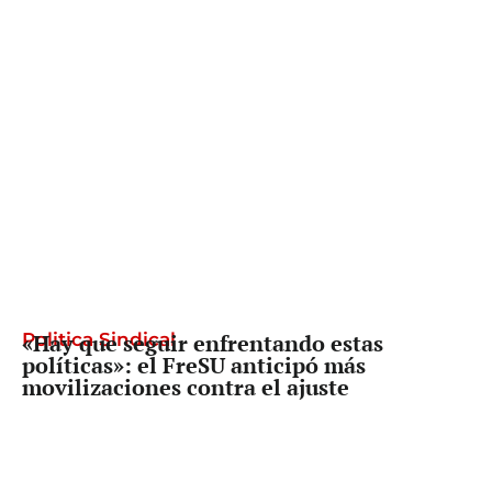
Politica Sindical
«Hay que seguir enfrentando estas
políticas»: el FreSU anticipó más
movilizaciones contra el ajuste