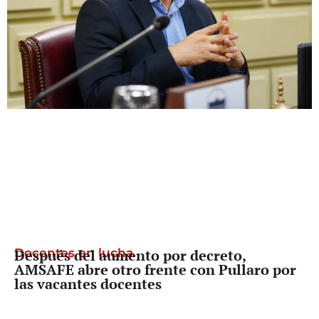
Docentes en lucha
Después del aumento por decreto,
AMSAFE abre otro frente con Pullaro por
las vacantes docentes