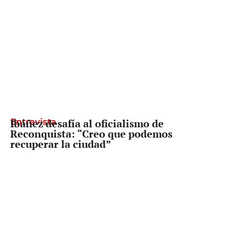
Entrevista
Ibáñez desafía al oficialismo de
Reconquista: “Creo que podemos
recuperar la ciudad”