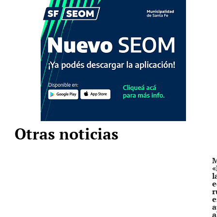
Otras noticias
M
«
l
e
r
e
a
a