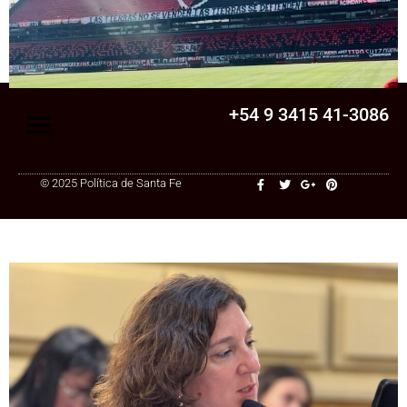
Senado
La Legislatura aprobó una ley clave para
una cooperativa de Santa Fe: ¿qué
cambia?
+54 9 3415 41-3086
© 2025 Política de Santa Fe