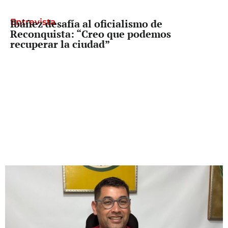
Entrevista
Ibáñez desafía al oficialismo de
Reconquista: “Creo que podemos
recuperar la ciudad”
Freno a Pullaro