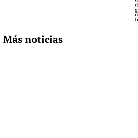
d
g
d
t
Más noticias