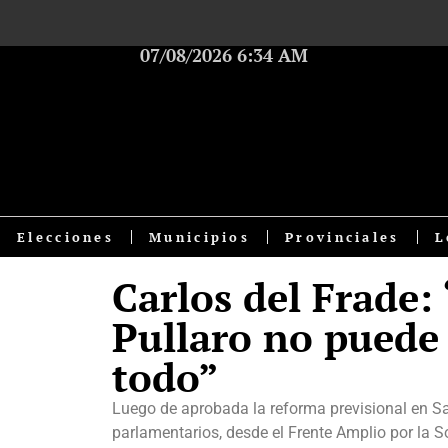
07/08/2026 6:34 AM
Elecciones
Municipios
Provinciales
L
Carlos del Frade:
Pullaro no puede 
todo”
Luego de aprobada la reforma previsional en San
parlamentarios, desde el Frente Amplio por la S