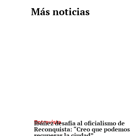
Más noticias
Entrevista
Ibáñez desafía al oficialismo de
Reconquista: “Creo que podemos
recuperar la ciudad”