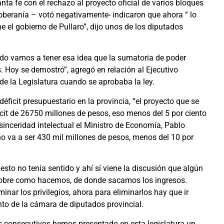
ta fe con el rechazo al proyecto oficial de varios bloques
oberanía – votó negativamente- indicaron que ahora “ lo
ne el gobierno de Pullaro”, dijo unos de los diputados
lado vamos a tener esa idea que la sumatoria de poder
 Hoy se demostró”, agregó en relación al Ejecutivo
 de la Legislatura cuando se aprobaba la ley.
déficit presupuestario en la provincia, “el proyecto que se
cit de 26750 millones de pesos, eso menos del 5 por ciento
inceridad intelectual el Ministro de Economía, Pablo
año va a ser 430 mil millones de pesos, menos del 10 por
de esto no tenía sentido y ahí sí viene la discusión que algún
sobre como hacemos, de donde sacamos los ingresos.
ar los privilegios, ahora para eliminarlos hay que ir
into de la cámara de diputados provincial.
os consecutivos hemos presentado en esta legislatura un