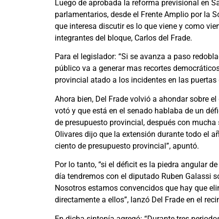
Luego de aprobada la reforma previsional en San
parlamentarios, desde el Frente Amplio por la S
que interesa discutir es lo que viene y como vie
integrantes del bloque, Carlos del Frade.
Para el legislador: “Si se avanza a paso redob
público va a generar mas recortes democráticos.
provincial atado a los incidentes en las puertas
Ahora bien, Del Frade volvió a ahondar sobre el 
votó y que está en el senado hablaba de un défi
de presupuesto provincial, después con mucha s
Olivares dijo que la extensión durante todo el 
ciento de presupuesto provincial”, apuntó.
Por lo tanto, “si el déficit es la piedra angular 
día tendremos con el diputado Ruben Galassi 
Nosotros estamos convencidos que hay que elimin
directamente a ellos”, lanzó Del Frade en el rec
En dicha sintonía agregó: “Durante tres period