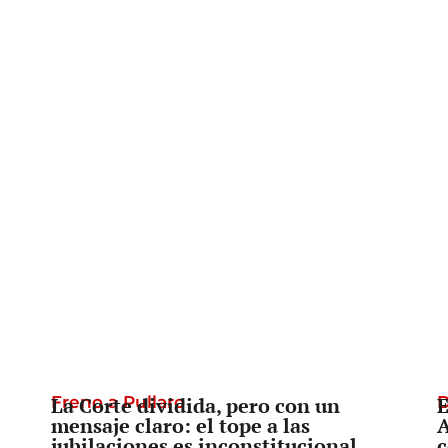
Freno a Pullaro
La Corte dividida, pero con un
D
E
mensaje claro: el tope a las
A
jubilaciones es inconstitucional
c