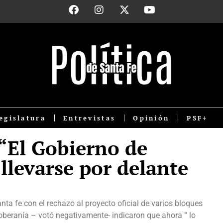
egislatura
Entrevistas
Opinión
PSF+
 “El Gobierno de
llevarse por delante
ta fe con el rechazo al proyecto oficial de varios bloques
oberanía – votó negativamente- indicaron que ahora “ lo