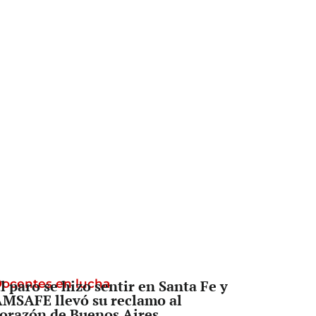
ocentes en lucha
l paro se hizo sentir en Santa Fe y
MSAFE llevó su reclamo al
orazón de Buenos Aires