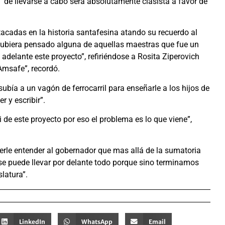
r “de llevarse a cabo será absolutamente clasista a favor de
acadas en la historia santafesina atando su recuerdo al
 hubiera pensado alguna de aquellas maestras que fue un
 adelante este proyecto”, refiriéndose a Rosita Ziperovich
Amsafe”, recordó.
subía a un vagón de ferrocarril para enseñarle a los hijos de
r y escribir”.
de este proyecto por eso el problema es lo que viene”,
rle entender al gobernador que mas allá de la sumatoria
 se puede llevar por delante todo porque sino terminamos
slatura”.
LinkedIn
WhatsApp
Email