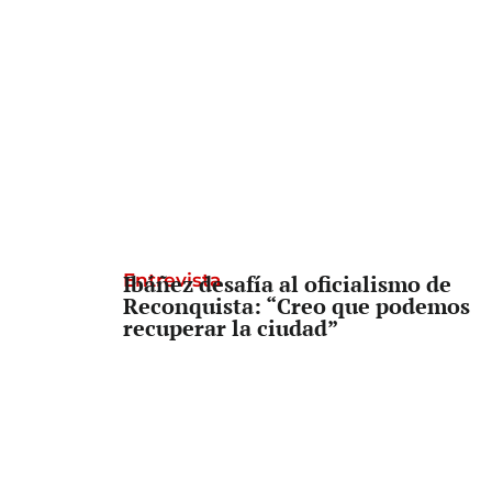
Entrevista
Ibáñez desafía al oficialismo de
Reconquista: “Creo que podemos
recuperar la ciudad”