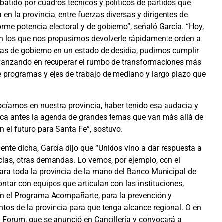
batido por cuadros técnicos y políticos de partidos que
en la provincia, entre fuerzas diversas y dirigentes de
orme potencia electoral y de gobierno”, señaló García. “Hoy,
 en los que nos propusimos devolverle rápidamente orden a
as de gobierno en un estado de desidia, pudimos cumplir
avanzando en recuperar el rumbo de transformaciones más
 programas y ejes de trabajo de mediano y largo plazo que
cíamos en nuestra provincia, haber tenido esa audacia y
unca antes la agenda de grandes temas que van más allá de
 el futuro para Santa Fe”, sostuvo.
mente dicha, García dijo que “Unidos vino a dar respuesta a
cias, otras demandas. Lo vemos, por ejemplo, con el
para toda la provincia de la mano del Banco Municipal de
contar con equipos que articulan con las instituciones,
 en el Programa Acompañarte, para la prevención y
os de la provincia para que tenga alcance regional. O en
 Forum, que se anunció en Cancillería y convocará a