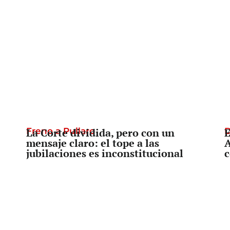
Freno a Pullaro
La Corte dividida, pero con un
D
E
mensaje claro: el tope a las
A
jubilaciones es inconstitucional
c