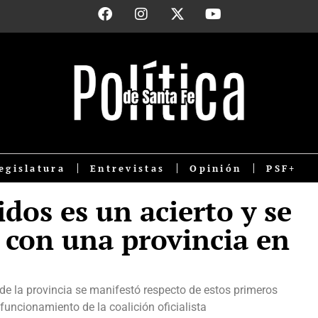
egislatura
Entrevistas
Opinión
PSF+
idos es un acierto y se
con una provincia en
de la provincia se manifestó respecto de estos primeros
funcionamiento de la coalición oficialista