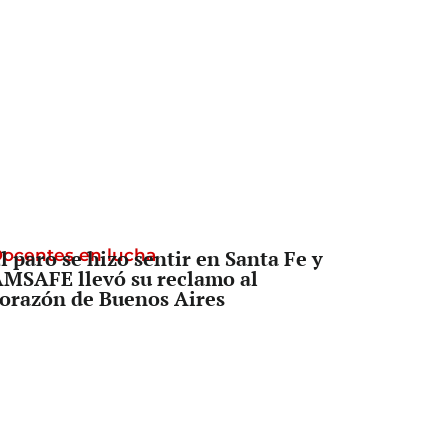
ocentes en lucha
l paro se hizo sentir en Santa Fe y
MSAFE llevó su reclamo al
orazón de Buenos Aires