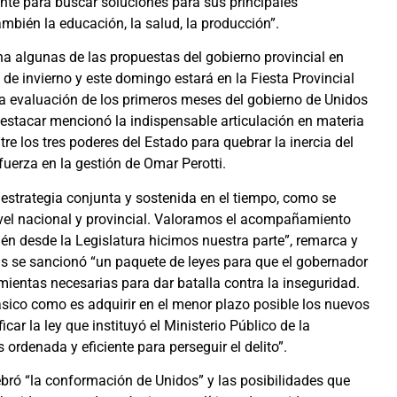
te para buscar soluciones para sus principales
ambién la educación, la salud, la producción”.
ana algunas de las propuestas del gobierno provincial en
 de invierno y este domingo estará en la Fiesta Provincial
 evaluación de los primeros meses del gobierno de Unidos
destacar mencionó la indispensable articulación en materia
e los tres poderes del Estado para quebrar la inercia del
 fuerza en la gestión de Omar Perotti.
a estrategia conjunta y sostenida en el tiempo, como se
ivel nacional y provincial. Valoramos el acompañamiento
én desde la Legislatura hicimos nuestra parte”, remarca y
as se sancionó “un paquete de leyes para que el gobernador
ientas necesarias para dar batalla contra la inseguridad.
sico como es adquirir en el menor plazo posible los nuevos
car la ley que instituyó el Ministerio Público de la
ordenada y eficiente para perseguir el delito”.
lebró “la conformación de Unidos” y las posibilidades que