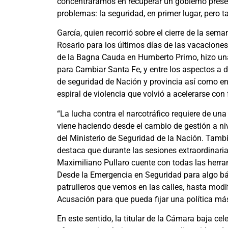
concentráramos en recuperar un gobierno presen
problemas: la seguridad, en primer lugar, pero t
García, quien recorrió sobre el cierre de la sem
Rosario para los últimos días de las vacaciones
de la Bagna Cauda en Humberto Primo, hizo una
para Cambiar Santa Fe, y entre los aspectos a 
de seguridad de Nación y provincia así como entr
espiral de violencia que volvió a acelerarse con
“La lucha contra el narcotráfico requiere de un
viene haciendo desde el cambio de gestión a n
del Ministerio de Seguridad de la Nación. Tambi
destaca que durante las sesiones extraordinari
Maximiliano Pullaro cuente con todas las herram
Desde la Emergencia en Seguridad para algo bá
patrulleros que vemos en las calles, hasta modifi
Acusación para que pueda fijar una política más 
En este sentido, la titular de la Cámara baja ce