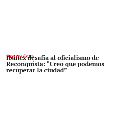
Entrevista
Ibáñez desafía al oficialismo de
Reconquista: “Creo que podemos
recuperar la ciudad”