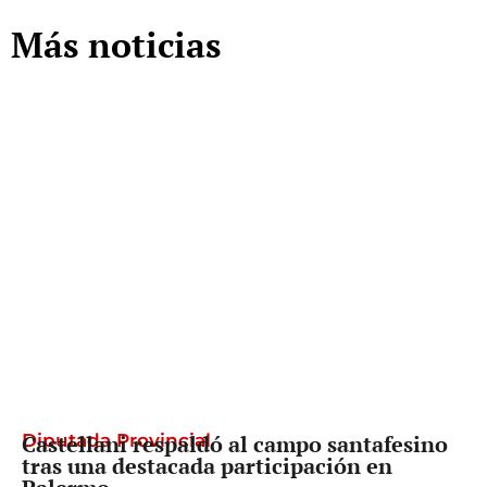
Más noticias
Diputada Provincial
Castellani respaldó al campo santafesino
tras una destacada participación en