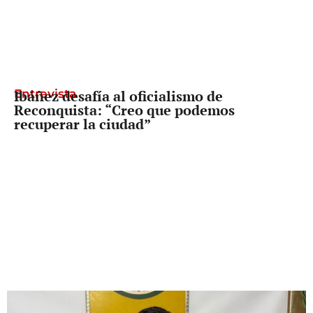
Entrevista
Ibáñez desafía al oficialismo de
Reconquista: “Creo que podemos
recuperar la ciudad”