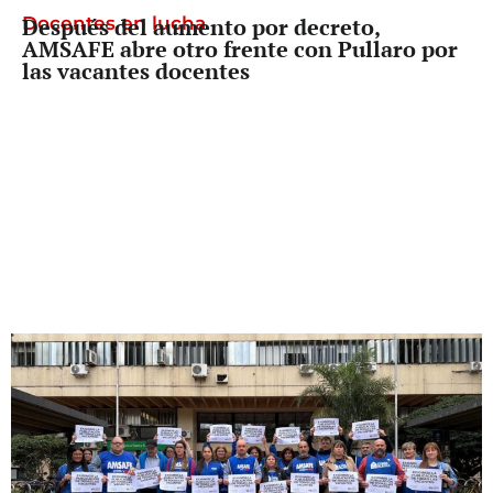
Docentes en lucha
Después del aumento por decreto,
AMSAFE abre otro frente con Pullaro por
las vacantes docentes
Politica Sindical
«Hay que seguir enfrentando estas
políticas»: el FreSU anticipó más