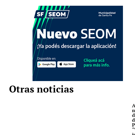
Otras noticias
A
m
d
d
P
“
j