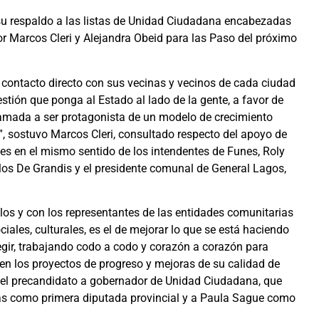
 su respaldo a las listas de Unidad Ciudadana encabezadas
or Marcos Cleri y Alejandra Obeid para las Paso del próximo
n contacto directo con sus vecinas y vecinos de cada ciudad
tión que ponga al Estado al lado de la gente, a favor de
llamada a ser protagonista de un modelo de crecimiento
l”, sostuvo Marcos Cleri, consultado respecto del apoyo de
nes en el mismo sentido de los intendentes de Funes, Roly
los De Grandis y el presidente comunal de General Lagos,
s y con los representantes de las entidades comunitarias
iales, culturales, es el de mejorar lo que se está haciendo
egir, trabajando codo a codo y corazón a corazón para
ten los proyectos de progreso y mejoras de su calidad de
n el precandidato a gobernador de Unidad Ciudadana, que
as como primera diputada provincial y a Paula Sague como