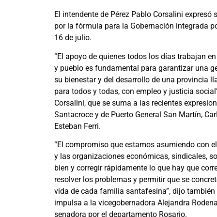
El intendente de Pérez Pablo Corsalini expresó
por la fórmula para la Gobernación integrada p
16 de julio.
“El apoyo de quienes todos los días trabajan e
y pueblo es fundamental para garantizar una ges
su bienestar y del desarrollo de una provincia 
para todos y todas, con empleo y justicia socia
Corsalini, que se suma a las recientes expresio
Santacroce y de Puerto General San Martín, Car
Esteban Ferri.
“El compromiso que estamos asumiendo con ello
y las organizaciones económicas, sindicales, soc
bien y corregir rápidamente lo que hay que corr
resolver los problemas y permitir que se concre
vida de cada familia santafesina”, dijo tambié
impulsa a la vicegobernadora Alejandra Roden
senadora por el departamento Rosario.