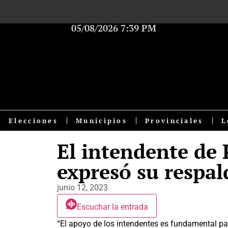
05/08/2026 7:39 PM
Elecciones
Municipios
Provinciales
L
El intendente de 
expresó su respal
junio 12, 2023
Escuchar la entrada
“El apoyo de los intendentes es fundamental par