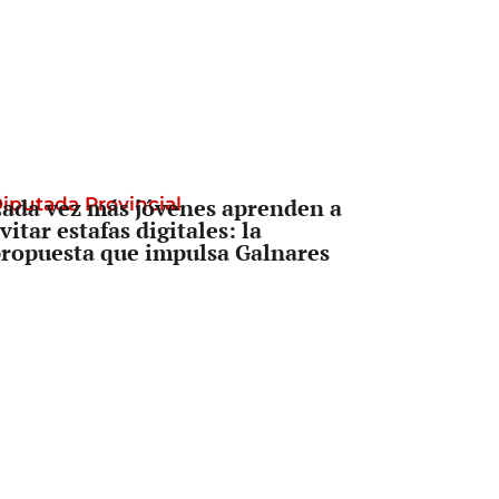
iputada Provincial
ada vez más jóvenes aprenden a
vitar estafas digitales: la
ropuesta que impulsa Galnares