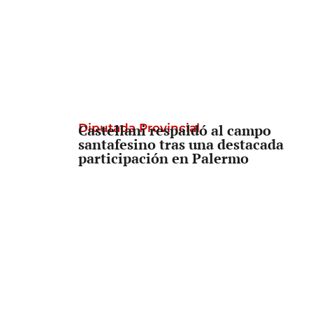
Diputada Provincial
Castellani respaldó al campo
santafesino tras una destacada
participación en Palermo