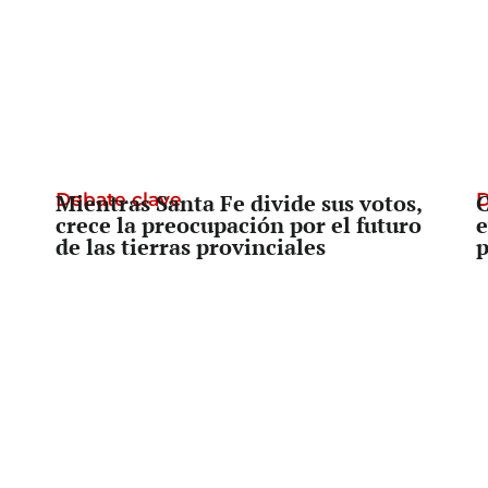
Debate clave
Mientras Santa Fe divide sus votos,
D
C
crece la preocupación por el futuro
e
de las tierras provinciales
p