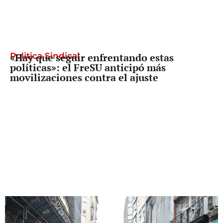
Politica Sindical
«Hay que seguir enfrentando estas
políticas»: el FreSU anticipó más
movilizaciones contra el ajuste