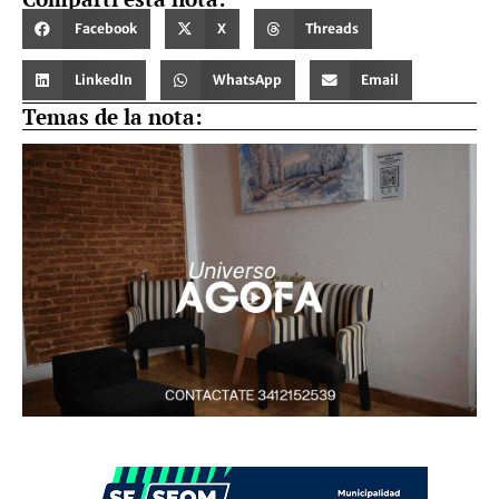
Facebook
X
Threads
LinkedIn
WhatsApp
Email
Temas de la nota: