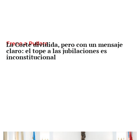
Freno a Pullaro
La Corte dividida, pero con un mensaje
claro: el tope a las jubilaciones es
inconstitucional