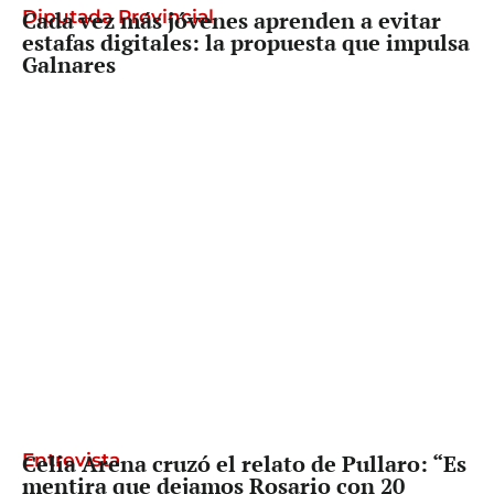
Diputada Provincial
Cada vez más jóvenes aprenden a evitar
estafas digitales: la propuesta que impulsa
Galnares
Entrevista
Celia Arena cruzó el relato de Pullaro: “Es
mentira que dejamos Rosario con 20