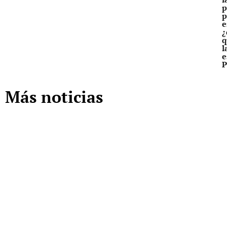
p
p
e
¿
q
l
e
P
Más noticias