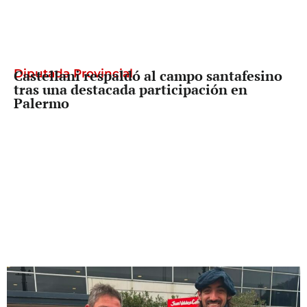
Diputada Provincial
Castellani respaldó al campo santafesino
tras una destacada participación en
Palermo