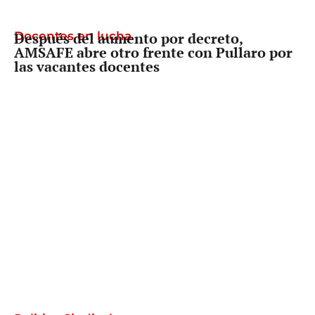
Docentes en lucha
Después del aumento por decreto,
AMSAFE abre otro frente con Pullaro por
las vacantes docentes