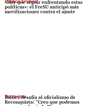
Politica Sindical
«Hay que seguir enfrentando estas
políticas»: el FreSU anticipó más
movilizaciones contra el ajuste
Entrevista
Ibáñez desafía al oficialismo de
Reconquista: “Creo que podemos