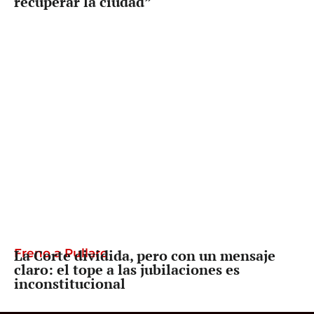
recuperar la ciudad”
Freno a Pullaro
La Corte dividida, pero con un mensaje
claro: el tope a las jubilaciones es
inconstitucional