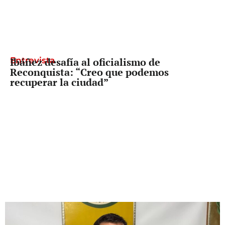
Entrevista
Ibáñez desafía al oficialismo de
Reconquista: “Creo que podemos
recuperar la ciudad”