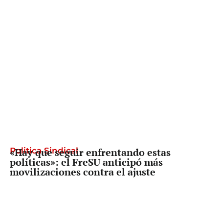
Politica Sindical
«Hay que seguir enfrentando estas
políticas»: el FreSU anticipó más
movilizaciones contra el ajuste