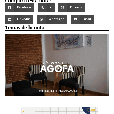
Compartí esta nota:
Facebook
X
Threads
LinkedIn
WhatsApp
Email
Temas de la nota: