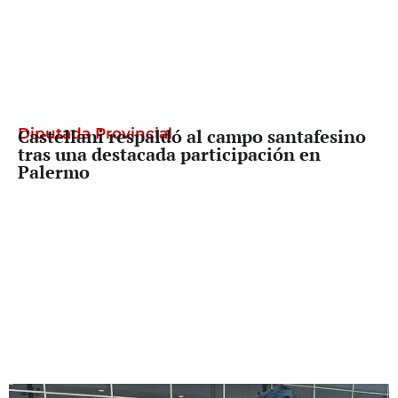
Diputada Provincial
Castellani respaldó al campo santafesino
tras una destacada participación en
Palermo