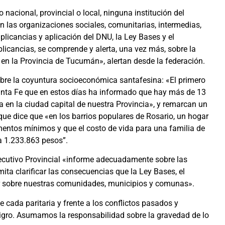
acional, provincial o local, ninguna institución del
an las organizaciones sociales, comunitarias, intermedias,
plicancias y aplicación del DNU, la Ley Bases y el
licancias, se comprende y alerta, una vez más, sobre la
en la Provincia de Tucumán», alertan desde la federación.
bre la coyuntura socioeconómica santafesina: «El primero
anta Fe que en estos días ha informado que hay más de 13
a en la ciudad capital de nuestra Provincia», y remarcan un
 que dice que «en los barrios populares de Rosario, un hogar
imentos mínimos y que el costo de vida para una familia de
 a 1.233.863 pesos”.
jecutivo Provincial «informe adecuadamente sobre las
ita clarificar las consecuencias que la Ley Bases, el
r sobre nuestras comunidades, municipios y comunas».
 cada paritaria y frente a los conflictos pasados y
eligro. Asumamos la responsabilidad sobre la gravedad de lo