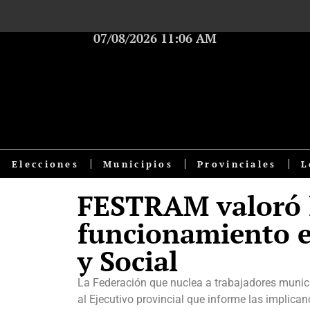
07/08/2026 11:06 AM
Elecciones
Municipios
Provinciales
L
FESTRAM valoró l
funcionamiento e
y Social
La Federación que nuclea a trabajadores munici
al Ejecutivo provincial que informe las implican