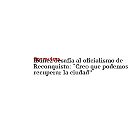
Entrevista
Ibáñez desafía al oficialismo de
Reconquista: “Creo que podemos
recuperar la ciudad”