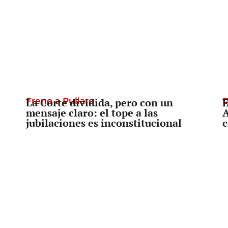
Freno a Pullaro
La Corte dividida, pero con un
D
E
mensaje claro: el tope a las
A
jubilaciones es inconstitucional
c