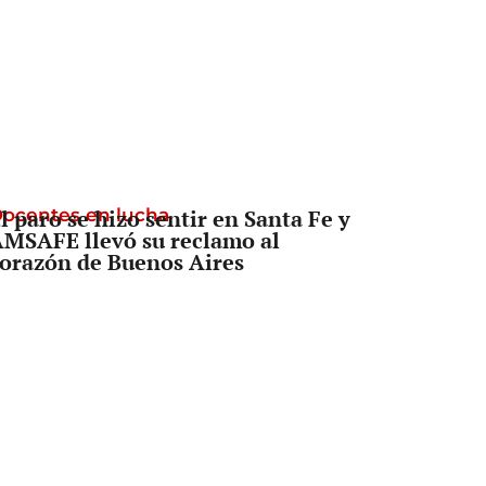
ocentes en lucha
l paro se hizo sentir en Santa Fe y
MSAFE llevó su reclamo al
orazón de Buenos Aires