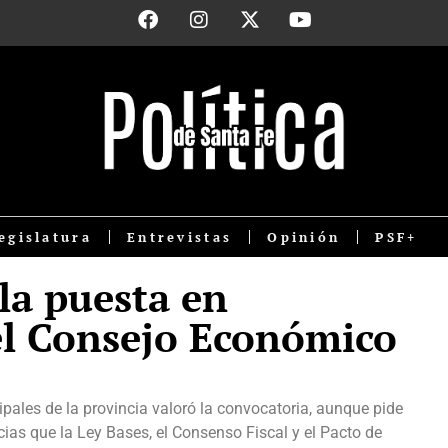
egislatura
Entrevistas
Opinión
PSF+
a puesta en
l Consejo Económico
pales de la provincia valoró la convocatoria, aunque pide
cias que la Ley Bases, el Consenso Fiscal y el Pacto de