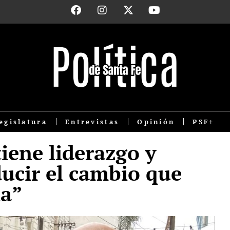
egislatura
Entrevistas
Opinión
PSF+
tiene liderazgo y
ucir el cambio que
na”