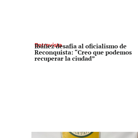
Entrevista
Ibáñez desafía al oficialismo de
Reconquista: “Creo que podemos
recuperar la ciudad”