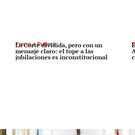
Freno a Pullaro
La Corte dividida, pero con un
D
E
mensaje claro: el tope a las
A
jubilaciones es inconstitucional
c