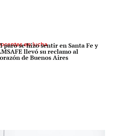
ocentes en lucha
l paro se hizo sentir en Santa Fe y
MSAFE llevó su reclamo al
orazón de Buenos Aires