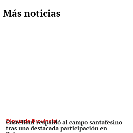
Más noticias
Diputada Provincial
Castellani respaldó al campo santafesino
tras una destacada participación en