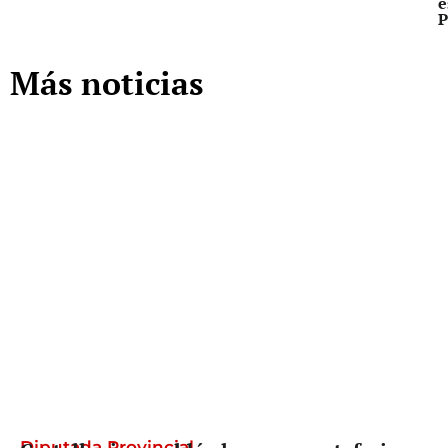
e
P
Más noticias
Diputada Provincial