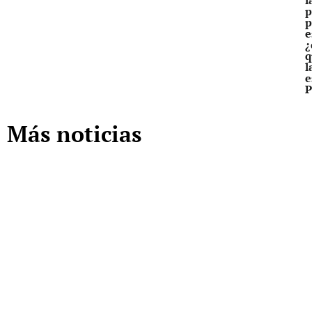
p
p
e
¿
q
l
e
P
Más noticias