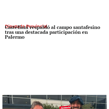
Diputada Provincial
Castellani respaldó al campo santafesino
tras una destacada participación en
Palermo