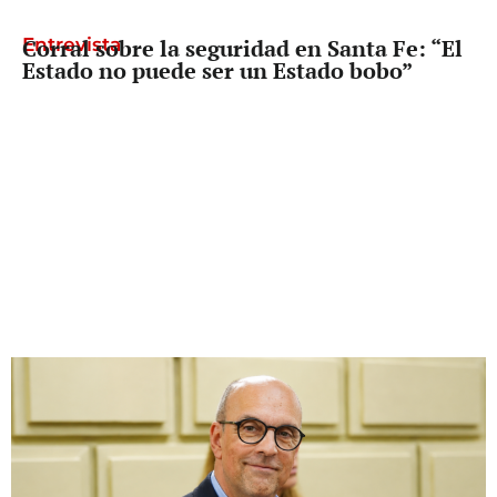
Entrevista
Corral sobre la seguridad en Santa Fe: “El
Estado no puede ser un Estado bobo”
Diputado Provincial
Palo Oliver busca que reclamarle los
fondos a Nación deje de depender del