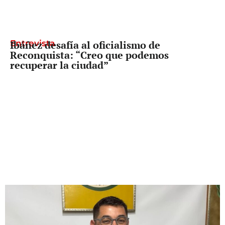
Entrevista
Ibáñez desafía al oficialismo de
Reconquista: “Creo que podemos
recuperar la ciudad”