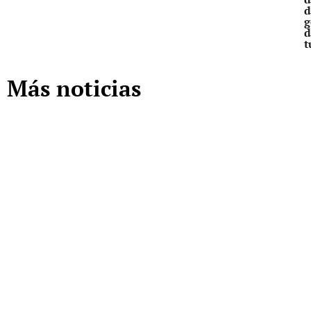
d
g
d
t
Más noticias