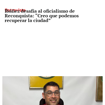
Entrevista
Ibáñez desafía al oficialismo de
Reconquista: “Creo que podemos
recuperar la ciudad”
Freno a Pullaro