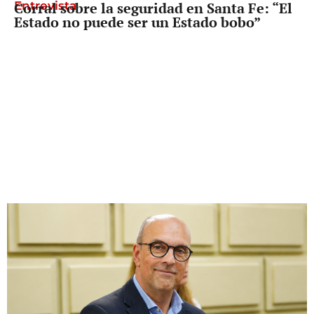
Entrevista
Corral sobre la seguridad en Santa Fe: “El
Estado no puede ser un Estado bobo”
Diputado Provincial
Palo Oliver busca que reclamarle los
fondos a Nación deje de depender del
gobernador de turno