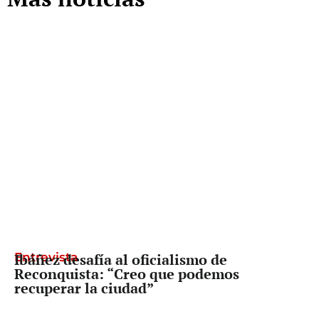
Entrevista
Ibáñez desafía al oficialismo de
Reconquista: “Creo que podemos
recuperar la ciudad”