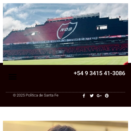
Senado
La Legislatura aprobó una ley clave para
una cooperativa de Santa Fe: ¿qué
cambia?
+54 9 3415 41-3086
© 2025 Política de Santa Fe