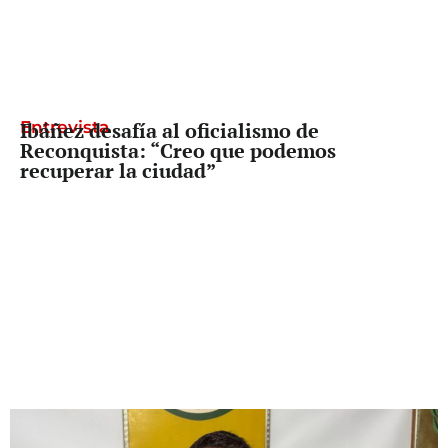
Entrevista
Ibáñez desafía al oficialismo de
Reconquista: “Creo que podemos
recuperar la ciudad”