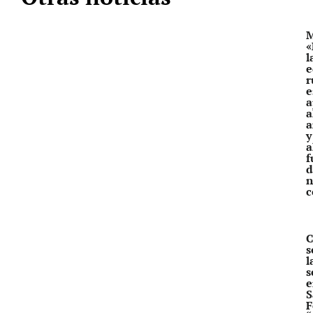
M
«
l
e
r
e
a
a
a
y
a
f
d
n
c
C
s
l
s
e
S
F