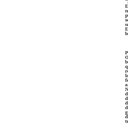
“
E
n
p
s
u
E
b
P
O
b
q
r
l
f
a
N
d
d
d
d
g
d
t